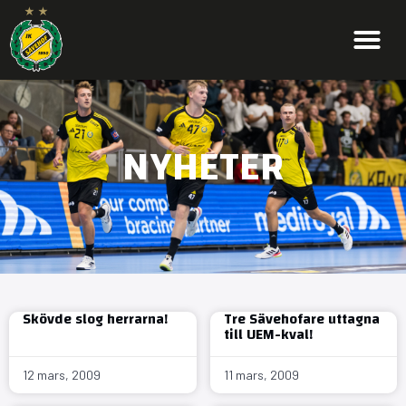
NYHETER
Skövde slog herrarna!
Tre Sävehofare uttagna
till UEM-kval!
12 mars, 2009
11 mars, 2009