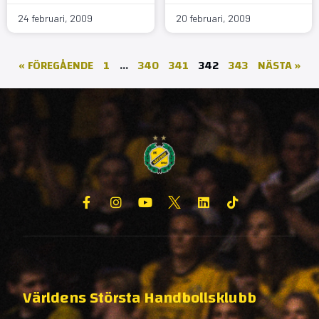
24 februari, 2009
20 februari, 2009
« FÖREGÅENDE
1
…
340
341
342
343
NÄSTA »
Världens Största Handbollsklubb