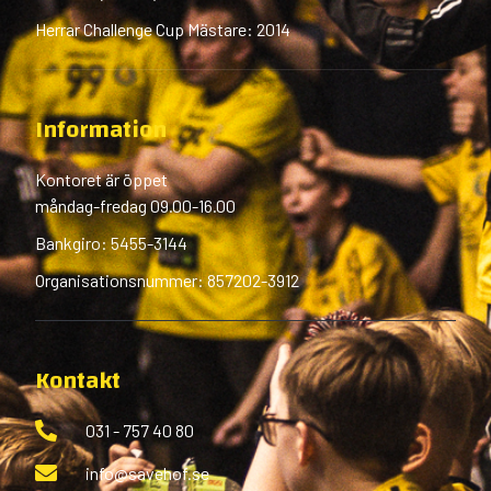
Herrar Challenge Cup Mästare: 2014
Information
Kontoret är öppet
måndag-fredag 09.00-16.00
Bankgiro: 5455-3144
Organisationsnummer: 857202-3912
Kontakt
031 - 757 40 80
info@savehof.se