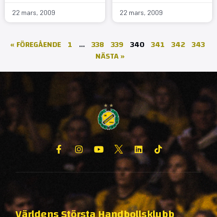
22 mars, 2009
22 mars, 2009
« FÖREGÅENDE
1
…
338
339
340
341
342
343
NÄSTA »
Världens Största Handbollsklubb