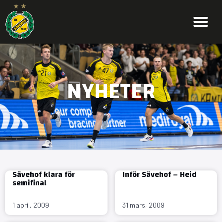
NYHETER
Sävehof klara för
Inför Sävehof – Heid
semifinal
1 april, 2009
31 mars, 2009