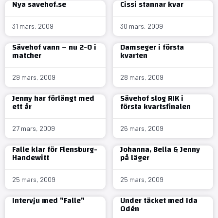
Nya savehof.se
Cissi stannar kvar
31 mars, 2009
30 mars, 2009
Sävehof vann – nu 2-0 i
Damseger i första
matcher
kvarten
29 mars, 2009
28 mars, 2009
Jenny har förlängt med
Sävehof slog RIK i
ett år
första kvartsfinalen
27 mars, 2009
26 mars, 2009
Falle klar för Flensburg-
Johanna, Bella & Jenny
Handewitt
på läger
25 mars, 2009
25 mars, 2009
Intervju med "Falle"
Under täcket med Ida
Odén