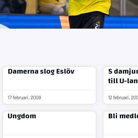
Damerna slog Eslöv
5 damjun
till U-la
17 februari, 2009
12 februari, 20
Ungdom
Bli med