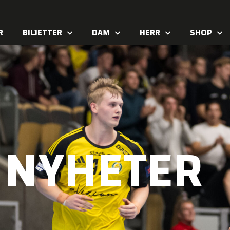
R
BILJETTER
DAM
HERR
SHOP
NYHETER