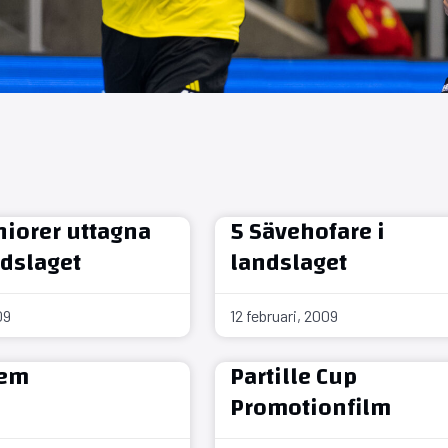
iorer uttagna
5 Sävehofare i
ndslaget
landslaget
09
12 februari, 2009
lem
Partille Cup
Promotionfilm