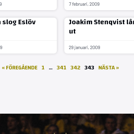
9
7 februari, 2009
slog Eslöv
Joakim Stenqvist lå
ut
09
29 januari, 2009
« FÖREGÅENDE
1
…
341
342
343
NÄSTA »