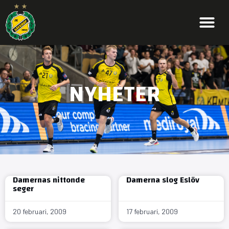
NYHETER
Damernas nittonde
Damerna slog Eslöv
seger
20 februari, 2009
17 februari, 2009