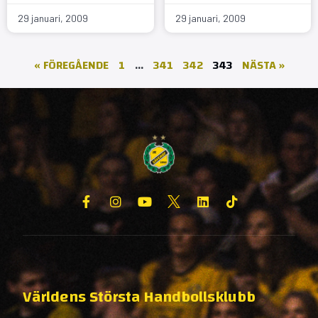
29 januari, 2009
29 januari, 2009
« FÖREGÅENDE
1
…
341
342
343
NÄSTA »
Världens Största Handbollsklubb