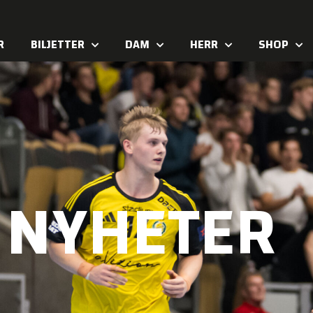
R
BILJETTER
DAM
HERR
SHOP
NYHETER