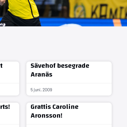
t
Sävehof besegrade
Aranäs
5 juni, 2009
rts!
Grattis Caroline
Aronsson!