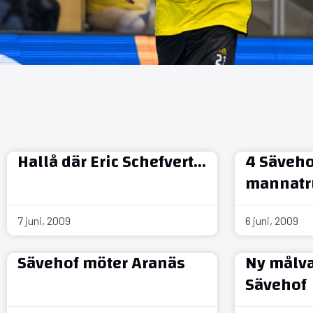
Hallå där Eric Schefvert…
4 Säveho
mannatr
7 juni, 2009
6 juni, 2009
Sävehof möter Aranäs
Ny målvak
Sävehof