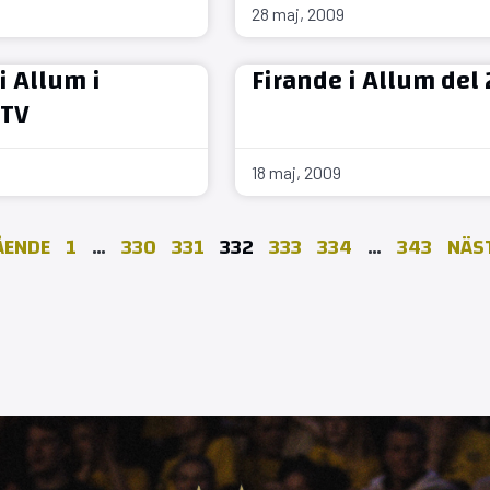
28 maj, 2009
i Allum i
Firande i Allum del 
-TV
18 maj, 2009
ÅENDE
1
…
330
331
332
333
334
…
343
NÄST