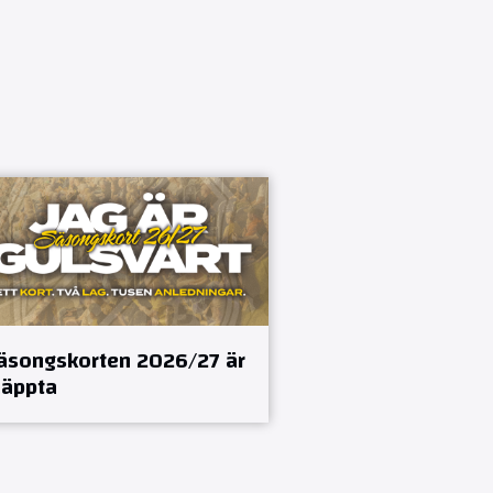
äsongskorten 2026/27 är
läppta