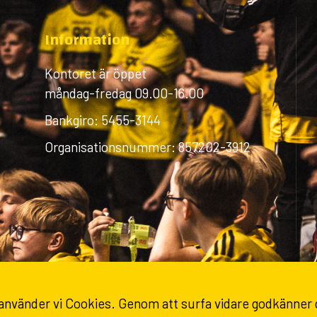
Information
Kontoret är öppet
måndag-fredag 09.00-16.00
Bankgiro: 5455-3144
Organisationsnummer: 857202-3912
 använder vi Cookies. Genom att surfa vidare godkänner