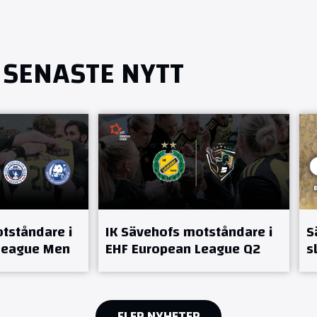
SENASTE NYTT
tståndare i
IK Sävehofs motståndare i
S
League Men
EHF European League Q2
s
FLER NYHETER