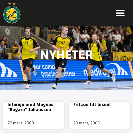
NYHETER
Intervju med Magnus
Fritzon till tusen!
"Bagarn" Johansson
22 mars, 2009
20 mars, 2009