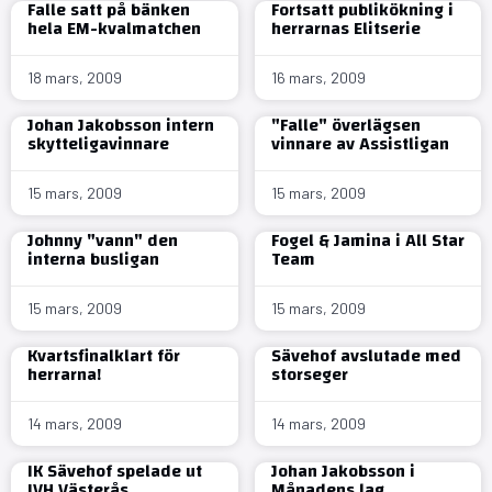
Falle satt på bänken
Fortsatt publikökning i
hela EM-kvalmatchen
herrarnas Elitserie
18 mars, 2009
16 mars, 2009
Johan Jakobsson intern
"Falle" överlägsen
skytteligavinnare
vinnare av Assistligan
15 mars, 2009
15 mars, 2009
Johnny "vann" den
Fogel & Jamina i All Star
interna busligan
Team
15 mars, 2009
15 mars, 2009
Kvartsfinalklart för
Sävehof avslutade med
herrarna!
storseger
14 mars, 2009
14 mars, 2009
IK Sävehof spelade ut
Johan Jakobsson i
IVH Västerås
Månadens lag