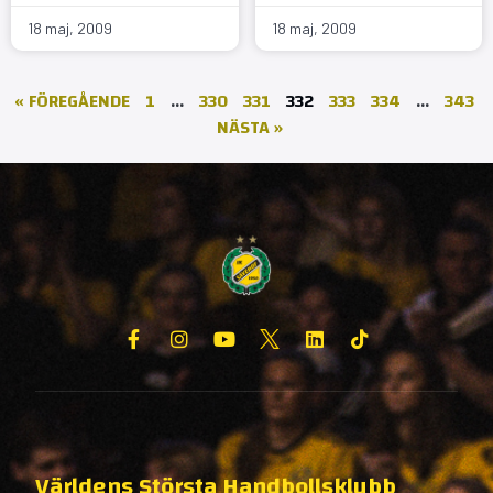
18 maj, 2009
18 maj, 2009
« FÖREGÅENDE
1
…
330
331
332
333
334
…
343
NÄSTA »
Världens Största Handbollsklubb