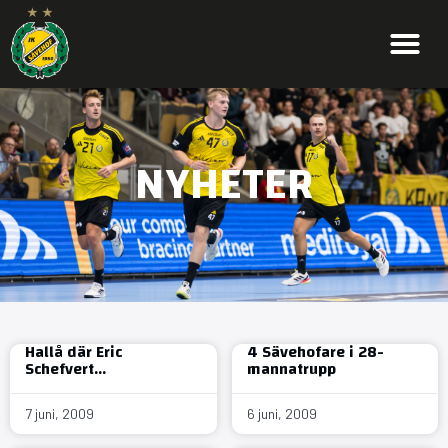
NYHETER
Hallå där Eric
4 Sävehofare i 28-
Schefvert…
mannatrupp
7 juni, 2009
6 juni, 2009