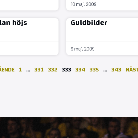
10 maj, 2009
lan höjs
Guldbilder
9 maj, 2009
ÅENDE
1
…
331
332
333
334
335
…
343
NÄST