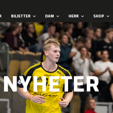
R
BILJETTER
DAM
HERR
SHOP
NYHETER