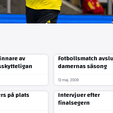
vinnare av
Fotbollsmatch avsl
sskytteligan
damernas säsong
12 maj, 2009
rs på plats
Intervjuer efter
finalsegern