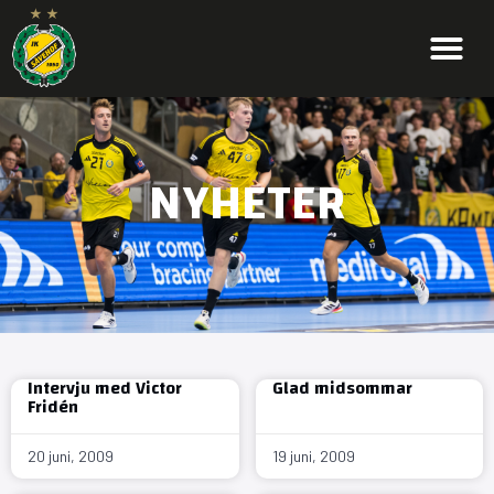
NYHETER
Intervju med Victor
Glad midsommar
Fridén
20 juni, 2009
19 juni, 2009