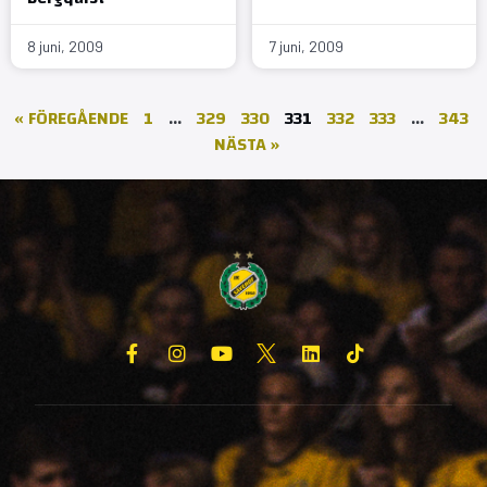
8 juni, 2009
7 juni, 2009
« FÖREGÅENDE
1
…
329
330
331
332
333
…
343
NÄSTA »