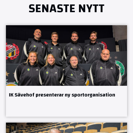
SENASTE NYTT
IK Sävehof presenterar ny sportorganisation