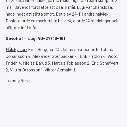
till 25-18, Daniel hade gjort 10 räddningar och bara släppt in 2
mål. Sävehof fortsatte att ösa in mål, Lugi var chanslösa,
hade inget att sätta emot. Det blev 24-11 i andra halvlek.
Daniel gjorde en mycket bra halvlek, gjorde 14 räddningar och
släppte in 11 mål.
Sävehof – Lugi 40-27 (16-16)
Målskyttar:
Emil Berggren 10, Johan Jakobsson 5, Tobias
Johansson 4, Alexander Stenbäcken 4, Erik Fritzon 4, Victor
Fridén 4, Niclas Barud 3, Marcus Tobiasson 2, Eric Schefvert
2, Viktor Ottosson 1, Viktor Axmalm 1.
Tommy Berg