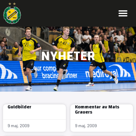
NYHETER
Guldbilder
Kommentar av Mats
Grauers
9 maj, 2009
9 maj, 2009