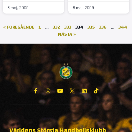
8 maj, 2009
8 maj, 2009
« FÖREGÅENDE
1
…
332
333
334
335
336
…
344
NÄSTA »
Världens Största Handbollsklubb