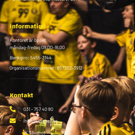
Information
Kontoret är öppet
måndag-fredag 09.00-16.00
Bankgiro: 5455-3144
Organisationsnummer: 857202-3912
Kontakt
031 - 757 40 80
info@savehof.se
IK Sävehof