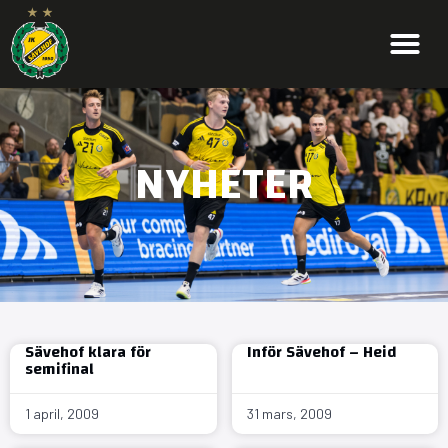
NYHETER
Sävehof klara för
Inför Sävehof – Heid
semifinal
1 april, 2009
31 mars, 2009