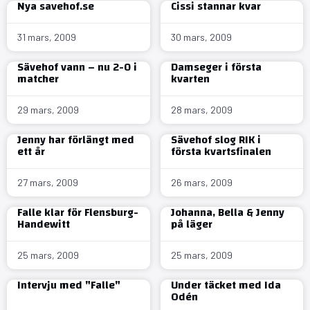
Nya savehof.se
Cissi stannar kvar
31 mars, 2009
30 mars, 2009
Sävehof vann – nu 2-0 i
Damseger i första
matcher
kvarten
29 mars, 2009
28 mars, 2009
Jenny har förlängt med
Sävehof slog RIK i
ett år
första kvartsfinalen
27 mars, 2009
26 mars, 2009
Falle klar för Flensburg-
Johanna, Bella & Jenny
Handewitt
på läger
25 mars, 2009
25 mars, 2009
Intervju med "Falle"
Under täcket med Ida
Odén