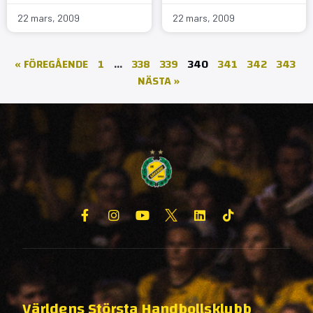
22 mars, 2009
22 mars, 2009
« FÖREGÅENDE
1
…
338
339
340
341
342
343
NÄSTA »
Världens Största Handbollsklubb