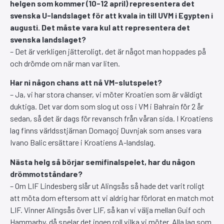
helgen som kommer (10-12 april) representera det
svenska U-landslaget för att kvala in till UVM i Egypten i
augusti. Det måste vara kul att representera det
svenska landslaget?
– Det är verkligen jätteroligt, det är något man hoppades på
och drömde om när man var liten.
Har ni någon chans att nå VM-slutspelet?
– Ja, vi har stora chanser, vi möter Kroatien som är väldigt
duktiga. Det var dom som slog ut oss i VM i Bahrain för 2 år
sedan, så det är dags för revansch från våran sida. I Kroatiens
lag finns världsstjärnan Domagoj Duvnjak som anses vara
Ivano Balic ersättare i Kroatiens A-landslag.
Nästa helg så börjar semifinalspelet, har du någon
drömmotståndare?
– Om LIF Lindesberg slår ut Alingsås så hade det varit roligt
att möta dom eftersom att vi aldrig har förlorat en match mot
LIF. Vinner Alingsås över LIF, så kan vi välja mellan Guif och
Hammarby, då spelar det ingen roll vilka vi möter. Alla lag som