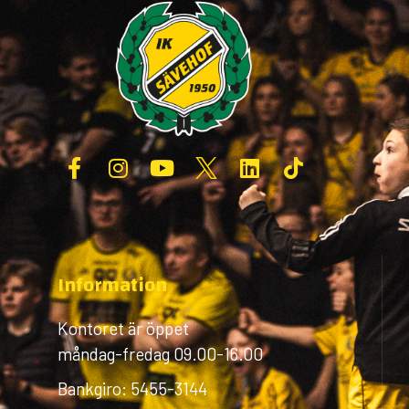
Information
Kontoret är öppet
måndag-fredag 09.00-16.00
Bankgiro: 5455-3144