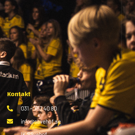
Kontakt
031 - 757 40 80
info@savehof.se
IK Sävehof