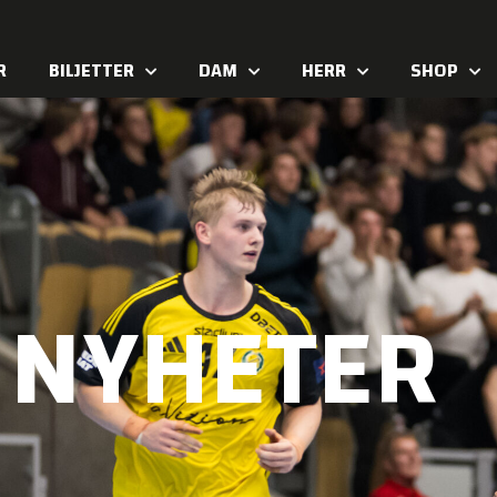
R
BILJETTER
DAM
HERR
SHOP
NYHETER