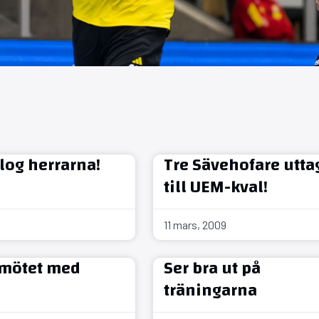
log herrarna!
Tre Sävehofare utta
till UEM-kval!
11 mars, 2009
 mötet med
Ser bra ut på
träningarna