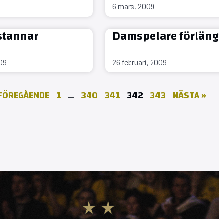
6 mars, 2009
stannar
Damspelare förläng
009
26 februari, 2009
 FÖREGÅENDE
1
…
340
341
342
343
NÄSTA »