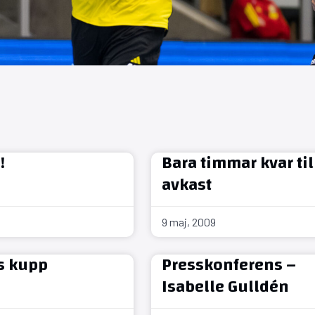
!
Bara timmar kvar til
avkast
9 maj, 2009
s kupp
Presskonferens –
Isabelle Gulldén