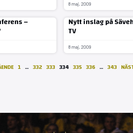
8 maj, 2009
ferens –
Nytt inslag på Säve
"
TV
8 maj, 2009
ÅENDE
1
…
332
333
334
335
336
…
343
NÄST