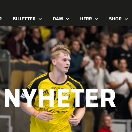
R
BILJETTER
DAM
HERR
SHOP
NYHETER