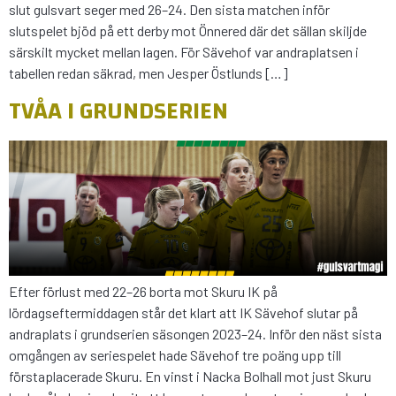
slut gulsvart seger med 26–24. Den sista matchen inför
slutspelet bjöd på ett derby mot Önnered där det sällan skiljde
särskilt mycket mellan lagen. För Sävehof var andraplatsen i
tabellen redan säkrad, men Jesper Östlunds […]
TVÅA I GRUNDSERIEN
Efter förlust med 22–26 borta mot Skuru IK på
lördagseftermiddagen står det klart att IK Sävehof slutar på
andraplats i grundserien säsongen 2023–24. Inför den näst sista
omgången av seriespelet hade Sävehof tre poäng upp till
förstaplacerade Skuru. En vinst i Nacka Bolhall mot just Skuru