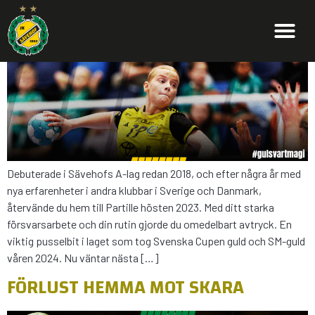
ALL LYCKA FRAMÖVER ELIN
KARLSSON!
Debuterade i Sävehofs A-lag redan 2018, och efter några år med
nya erfarenheter i andra klubbar i Sverige och Danmark,
återvände du hem till Partille hösten 2023. Med ditt starka
försvarsarbete och din rutin gjorde du omedelbart avtryck. En
viktig pusselbit i laget som tog Svenska Cupen guld och SM-guld
våren 2024. Nu väntar nästa […]
FÖRLUST HEMMA MOT SKARA