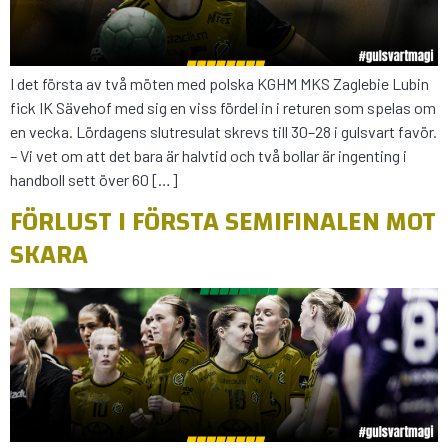
I det första av två möten med polska KGHM MKS Zaglebie Lubin
fick IK Sävehof med sig en viss fördel in i returen som spelas om
en vecka. Lördagens slutresulat skrevs till 30–28 i gulsvart favör.
– Vi vet om att det bara är halvtid och två bollar är ingenting i
handboll sett över 60 […]
FÖRLUST I FÖRSTA SEMIFINALEN MOT
SKARA