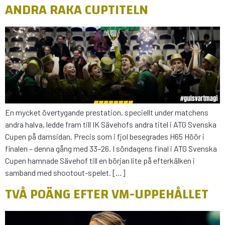
ANDRA RAKA CUPTITELN
En mycket övertygande prestation, speciellt under matchens
andra halva, ledde fram till IK Sävehofs andra titel i ATG Svenska
Cupen på damsidan. Precis som i fjol besegrades H65 Höör i
finalen – denna gång med 33–26. I söndagens final i ATG Svenska
Cupen hamnade Sävehof till en början lite på efterkälken i
samband med shootout-spelet. […]
TVÅ POÄNG EFTER VM-UPPEHÅLLET