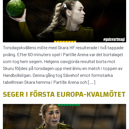
Torsdagskvällens möte med Skara HF resulterade i två tappade
poäng. Efter 60 minuters spel i Partille Arena var det bortalaget
som tog hem segern. Helgens oavgjorda resultat borta mot
Skuru följdes på torsdagen upp med ännu en match i toppen av
Handbollsligan. Denna gång tog Sävehof emot formstarka
tabelltrean Skara hemma i Partille Arena och […]
SEGER I FÖRSTA EUROPA-KVALMÖTET