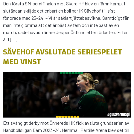
Den första SM-semifinalen mot Skara HF blev en jämn kamp. I
slutändan skiljde det enbart en boll när IK Sävehof till sist
förlorade med 23–24. – Vi är såklart jättebesvikna. Samtidigt får
man inte glömma att det är bäst av fem och inte bäst av en
match, sade huvudtränare Jesper Östlund efter förlusten. Efter
3–1 […]
SÄVEHOF AVSLUTADE SERIESPELET
MED VINST
Ett svängigt derby mot Önnereds HK fick avsluta grundserien av
Handbollsligan Dam 2023–24. Hemma i Partille Arena blev det till