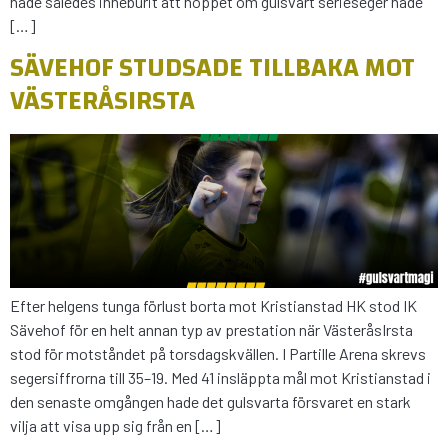
hade således inneburit att hoppet om gulsvart serieseger hade
[…]
SÄVEHOF STUDSADE TILLBAKA MOT
VÄSTERÅSIRSTA
Efter helgens tunga förlust borta mot Kristianstad HK stod IK
Sävehof för en helt annan typ av prestation när VästeråsIrsta
stod för motståndet på torsdagskvällen. I Partille Arena skrevs
segersiffrorna till 35–19. Med 41 insläppta mål mot Kristianstad i
den senaste omgången hade det gulsvarta försvaret en stark
vilja att visa upp sig från en […]