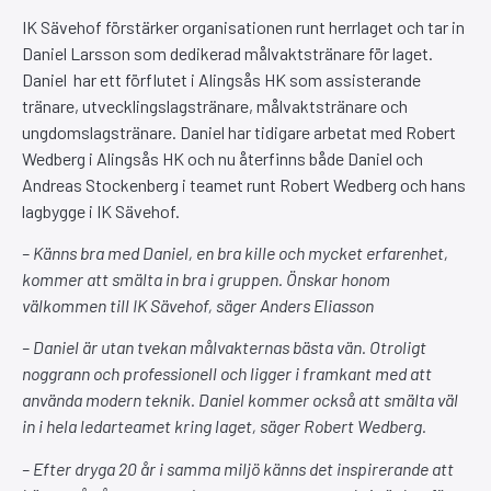
IK Sävehof förstärker organisationen runt herrlaget och tar in
Daniel Larsson som dedikerad målvaktstränare för laget.
Daniel har ett förflutet i Alingsås HK som assisterande
tränare, utvecklingslagstränare, målvaktstränare och
ungdomslagstränare. Daniel har tidigare arbetat med Robert
Wedberg i Alingsås HK och nu återfinns både Daniel och
Andreas Stockenberg i teamet runt Robert Wedberg och hans
lagbygge i IK Sävehof.
– Känns bra med Daniel, en bra kille och mycket erfarenhet,
kommer att smälta in bra i gruppen. Önskar honom
välkommen till IK Sävehof, säger Anders Eliasson
– Daniel är utan tvekan målvakternas bästa vän. Otroligt
noggrann och professionell och ligger i framkant med att
använda modern teknik. Daniel kommer också att smälta väl
in i hela ledarteamet kring laget, säger Robert Wedberg.
– Efter dryga 20 år i samma miljö känns det inspirerande att