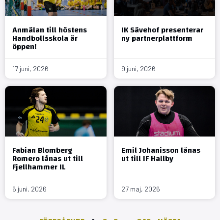
Anmälan till höstens
IK Sävehof presenterar
Handbollsskola är
ny partnerplattform
öppen!
17 juni, 2026
9 juni, 2026
Fabian Blomberg
Emil Johanisson lånas
Romero lånas ut till
ut till IF Hallby
Fjellhammer IL
6 juni, 2026
27 maj, 2026