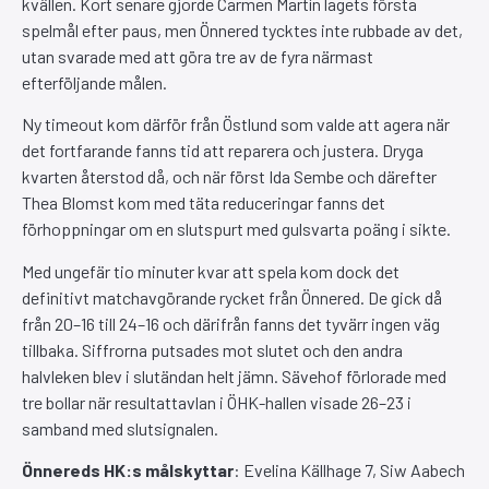
kvällen. Kort senare gjorde Carmen Martín lagets första
spelmål efter paus, men Önnered tycktes inte rubbade av det,
utan svarade med att göra tre av de fyra närmast
efterföljande målen.
Ny timeout kom därför från Östlund som valde att agera när
det fortfarande fanns tid att reparera och justera. Dryga
kvarten återstod då, och när först Ida Sembe och därefter
Thea Blomst kom med täta reduceringar fanns det
förhoppningar om en slutspurt med gulsvarta poäng i sikte.
Med ungefär tio minuter kvar att spela kom dock det
definitivt matchavgörande rycket från Önnered. De gick då
från 20–16 till 24–16 och därifrån fanns det tyvärr ingen väg
tillbaka. Siffrorna putsades mot slutet och den andra
halvleken blev i slutändan helt jämn. Sävehof förlorade med
tre bollar när resultattavlan i ÖHK-hallen visade 26–23 i
samband med slutsignalen.
Önnereds HK:s målskyttar
: Evelina Källhage 7, Siw Aabech