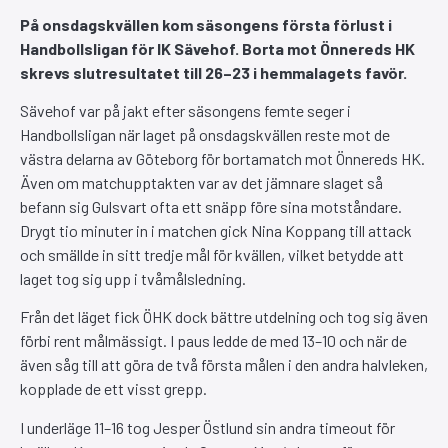
På onsdagskvällen kom säsongens första förlust i
Handbollsligan för IK Sävehof. Borta mot Önnereds HK
skrevs slutresultatet till 26–23 i hemmalagets favör.
Sävehof var på jakt efter säsongens femte seger i
Handbollsligan när laget på onsdagskvällen reste mot de
västra delarna av Göteborg för bortamatch mot Önnereds HK.
Även om matchupptakten var av det jämnare slaget så
befann sig Gulsvart ofta ett snäpp före sina motståndare.
Drygt tio minuter in i matchen gick Nina Koppang till attack
och smällde in sitt tredje mål för kvällen, vilket betydde att
laget tog sig upp i tvåmålsledning.
Från det läget fick ÖHK dock bättre utdelning och tog sig även
förbi rent målmässigt. I paus ledde de med 13–10 och när de
även såg till att göra de två första målen i den andra halvleken,
kopplade de ett visst grepp.
I underläge 11–16 tog Jesper Östlund sin andra timeout för