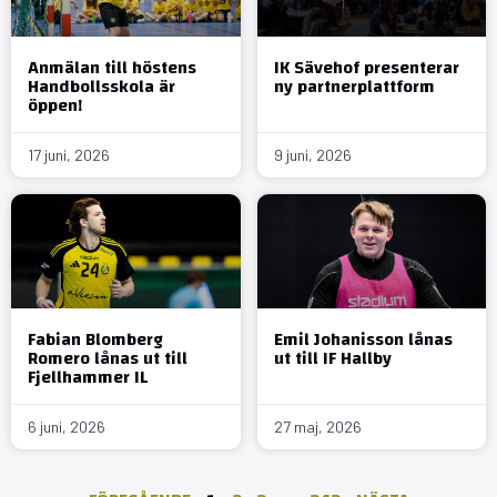
Anmälan till höstens
IK Sävehof presenterar
Handbollsskola är
ny partnerplattform
öppen!
17 juni, 2026
9 juni, 2026
Fabian Blomberg
Emil Johanisson lånas
Romero lånas ut till
ut till IF Hallby
Fjellhammer IL
6 juni, 2026
27 maj, 2026