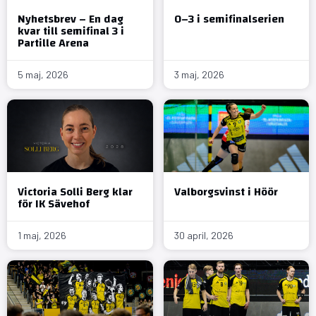
Nyhetsbrev – En dag
0–3 i semifinalserien
kvar till semifinal 3 i
Partille Arena
5 maj, 2026
3 maj, 2026
Victoria Solli Berg klar
Valborgsvinst i Höör
för IK Sävehof
1 maj, 2026
30 april, 2026