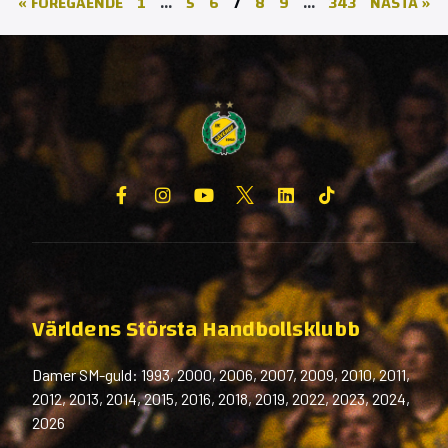
« FÖREGÅENDE
1
…
5
6
7
8
9
…
343
NÄSTA »
Världens Största Handbollsklubb
Damer SM-guld: 1993, 2000, 2006, 2007, 2009, 2010, 2011,
2012, 2013, 2014, 2015, 2016, 2018, 2019, 2022, 2023, 2024,
2026