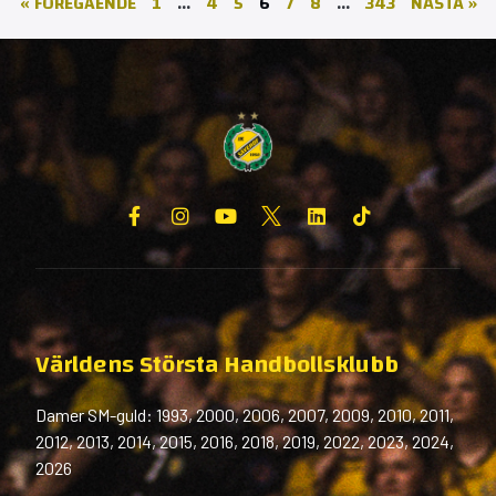
« FÖREGÅENDE
1
…
4
5
6
7
8
…
343
NÄSTA »
Världens Största Handbollsklubb
Damer SM-guld: 1993, 2000, 2006, 2007, 2009, 2010, 2011,
2012, 2013, 2014, 2015, 2016, 2018, 2019, 2022, 2023, 2024,
2026