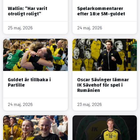
Wallin: “Har varit
Spelarkommentarer
otroligt roligt”
efter 18:e SM-guldet
25 maj, 2026
24 maj, 2026
Guldet är tillbaka i
Oscar Sävinger lämnar
Partille
IK Sävehof för spel i
Rumänien
24 maj, 2026
23 maj, 2026