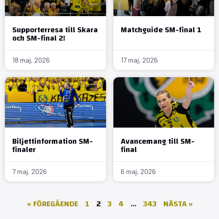
Supporterresa till Skara
Matchguide SM-final 1
och SM-final 2!
18 maj, 2026
17 maj, 2026
Biljettinformation SM-
Avancemang till SM-
finaler
final
7 maj, 2026
6 maj, 2026
« FÖREGÅENDE
1
2
3
4
…
343
NÄSTA »