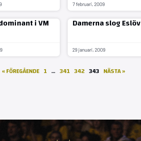
9
7 februari, 2009
dominant i VM
Damerna slog Eslöv
09
29 januari, 2009
« FÖREGÅENDE
1
…
341
342
343
NÄSTA »