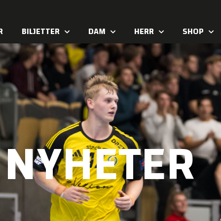
R
BILJETTER
DAM
HERR
SHOP
NYHETER