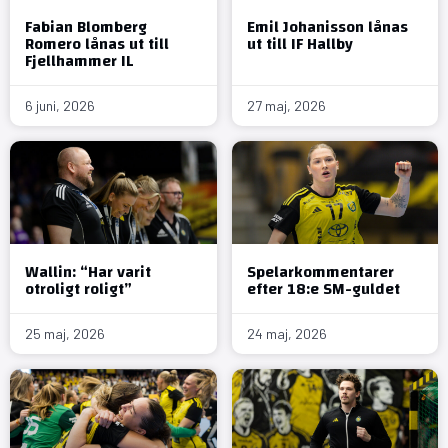
Fabian Blomberg
Emil Johanisson lånas
Romero lånas ut till
ut till IF Hallby
Fjellhammer IL
6 juni, 2026
27 maj, 2026
Wallin: “Har varit
Spelarkommentarer
otroligt roligt”
efter 18:e SM-guldet
25 maj, 2026
24 maj, 2026