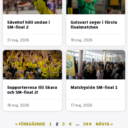
Sävehof höll undan i
Gulsvart seger i första
SM-final 2
finalmatchen
21 maj, 2026
18 maj, 2026
Supporterresa till Skara
Matchguide SM-final 1
och SM-final 2!
18 maj, 2026
17 maj, 2026
« FÖREGÅENDE
1
2
3
4
…
344
NÄSTA »