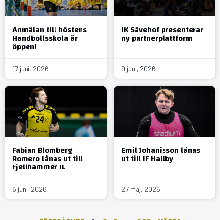
Anmälan till höstens
IK Sävehof presenterar
Handbollsskola är
ny partnerplattform
öppen!
17 juni, 2026
9 juni, 2026
Fabian Blomberg
Emil Johanisson lånas
Romero lånas ut till
ut till IF Hallby
Fjellhammer IL
6 juni, 2026
27 maj, 2026