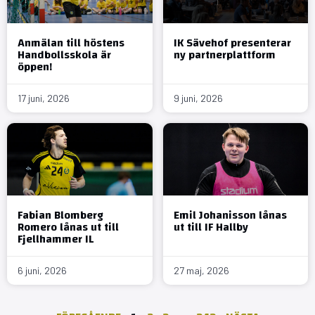
Anmälan till höstens
IK Sävehof presenterar
Handbollsskola är
ny partnerplattform
öppen!
17 juni, 2026
9 juni, 2026
Fabian Blomberg
Emil Johanisson lånas
Romero lånas ut till
ut till IF Hallby
Fjellhammer IL
6 juni, 2026
27 maj, 2026