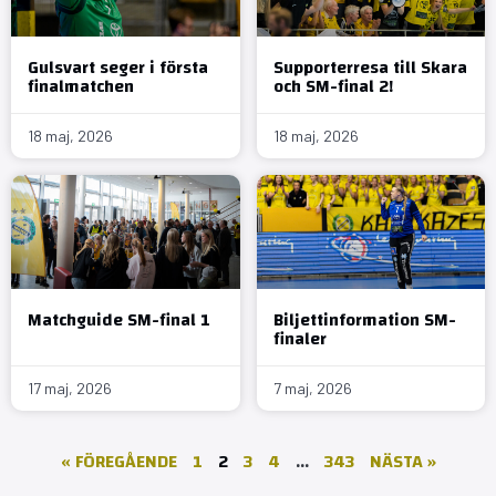
Gulsvart seger i första
Supporterresa till Skara
finalmatchen
och SM-final 2!
18 maj, 2026
18 maj, 2026
Matchguide SM-final 1
Biljettinformation SM-
finaler
17 maj, 2026
7 maj, 2026
« FÖREGÅENDE
1
2
3
4
…
343
NÄSTA »