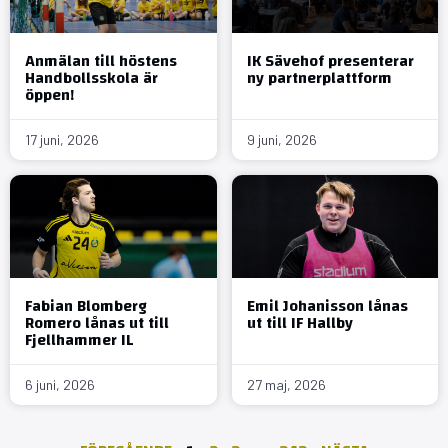
Anmälan till höstens
IK Sävehof presenterar
Handbollsskola är
ny partnerplattform
öppen!
17 juni, 2026
9 juni, 2026
Fabian Blomberg
Emil Johanisson lånas
Romero lånas ut till
ut till IF Hallby
Fjellhammer IL
6 juni, 2026
27 maj, 2026