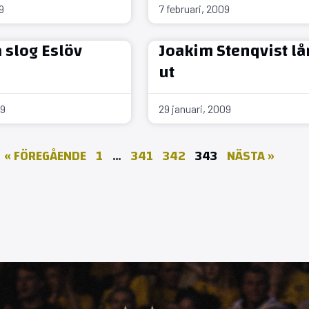
9
7 februari, 2009
slog Eslöv
Joakim Stenqvist lå
ut
09
29 januari, 2009
« FÖREGÅENDE
1
…
341
342
343
NÄSTA »