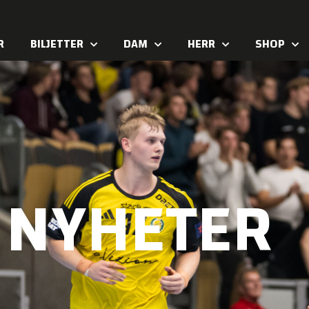
R
BILJETTER
DAM
HERR
SHOP
NYHETER