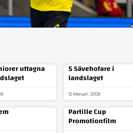
iorer uttagna
5 Sävehofare i
ndslaget
landslaget
09
12 februari, 2009
lem
Partille Cup
Promotionfilm