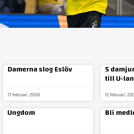
Damerna slog Eslöv
5 damjun
till U-la
17 februari, 2009
12 februari, 20
Ungdom
Bli med