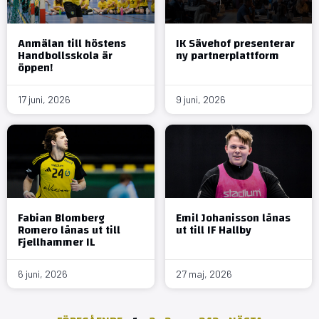
Anmälan till höstens
IK Sävehof presenterar
Handbollsskola är
ny partnerplattform
öppen!
17 juni, 2026
9 juni, 2026
Fabian Blomberg
Emil Johanisson lånas
Romero lånas ut till
ut till IF Hallby
Fjellhammer IL
6 juni, 2026
27 maj, 2026