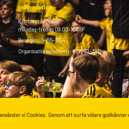
Information
Kontoret är öppet
måndag-fredag 09.00-16.00
Bankgiro: 5455-3144
Organisationsnummer: 857202-3912
 använder vi Cookies. Genom att surfa vidare godkänner
© 2026 IK Sävehof