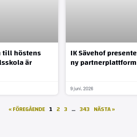
till höstens
IK Sävehof presente
sskola är
ny partnerplattform
9 juni, 2026
« FÖREGÅENDE
1
2
3
…
343
NÄSTA »