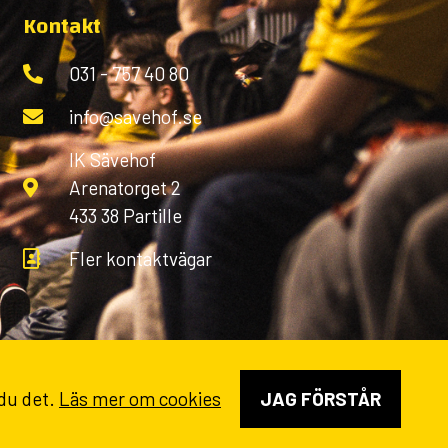
Kontakt
031 - 757 40 80
info@savehof.se
IK Sävehof
Arenatorget 2
433 38 Partille
Fler kontaktvägar
 du det.
Läs mer om cookies
JAG FÖRSTÅR