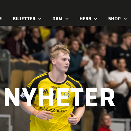
R
BILJETTER
DAM
HERR
SHOP
NYHETER