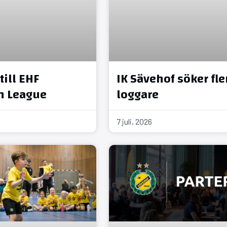
till EHF
IK Sävehof söker fle
n League
loggare
7 juli, 2026