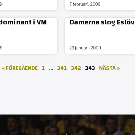
9
7 februari, 2009
dominant i VM
Damerna slog Eslöv
09
29 januari, 2009
« FÖREGÅENDE
1
…
341
342
343
NÄSTA »