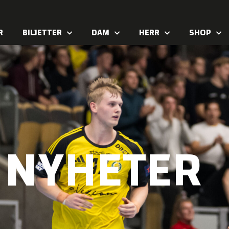
R
BILJETTER
DAM
HERR
SHOP
NYHETER