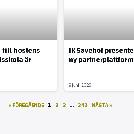
till höstens
IK Sävehof presente
sskola är
ny partnerplattform
9 juni, 2026
« FÖREGÅENDE
1
2
3
…
343
NÄSTA »