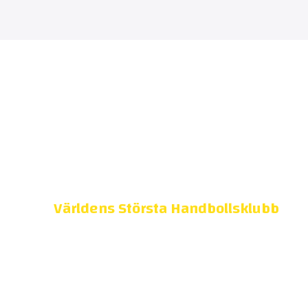
Världens Största Handbollsklubb
Damer SM-guld: 1993, 2000, 2006, 2007,
2009, 2010, 2011, 2012, 2013, 2014, 2015,
2016, 2018, 2019, 2022, 2023, 2024, 2026
Herrar SM-guld: 2004, 2005, 2010, 2011,