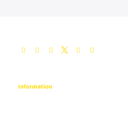
Information
Kontoret är öppet
måndag-fredag 09.00-16.00
Bankgiro: 5455-3144