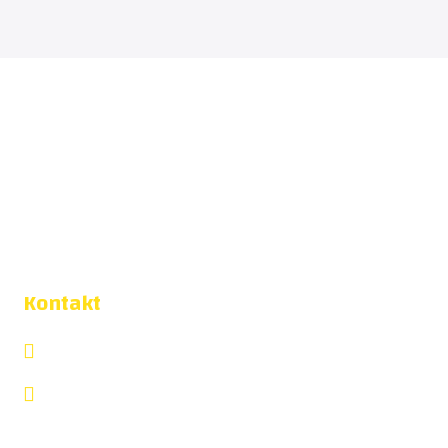
Kontakt
031 - 757 40 80
info@savehof.se
IK Sävehof