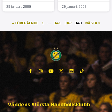
29 januari, 2009
29 januari, 2009
« FÖREGÅENDE
1
…
341
342
343
NÄSTA »
Världens Största Handbollsklubb