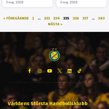
3 maj, 2009
3 maj, 2009
« FÖREGÅENDE
1
…
333
334
335
336
337
…
343
NÄSTA »
Världens Största Handbollsklubb