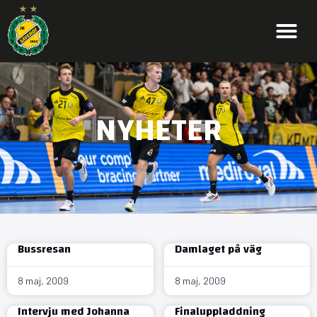
NYHETER
Bussresan
Damlaget på väg
8 maj, 2009
8 maj, 2009
Intervju med Johanna
Finaluppladdning