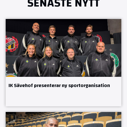
SENASTE NYTT
IK Sävehof presenterar ny sportorganisation