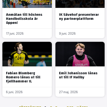
Anmälan till höstens
IK Sävehof presenterar
Handbollsskola är
ny partnerplattform
öppen!
17 juni, 2026
9 juni, 2026
Fabian Blomberg
Emil Johanisson lånas
Romero lånas ut till
ut till IF Hallby
Fjellhammer IL
6 juni, 2026
27 maj, 2026