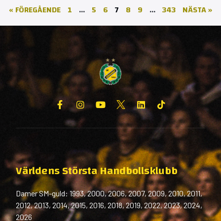
« FÖREGÅENDE
1
…
5
6
7
8
9
…
343
NÄSTA »
Världens Största Handbollsklubb
Damer SM-guld: 1993, 2000, 2006, 2007, 2009, 2010, 2011,
2012, 2013, 2014, 2015, 2016, 2018, 2019, 2022, 2023, 2024,
2026