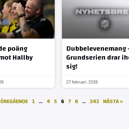
de poäng
Dubbelevenemang 
mot Hallby
Grundserien drar i
sig!
026
27 februari, 2026
FÖREGÅENDE
1
…
4
5
6
7
8
…
343
NÄSTA »