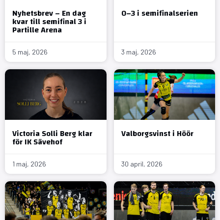
Nyhetsbrev – En dag
0–3 i semifinalserien
kvar till semifinal 3 i
Partille Arena
5 maj, 2026
3 maj, 2026
Victoria Solli Berg klar
Valborgsvinst i Höör
för IK Sävehof
1 maj, 2026
30 april, 2026