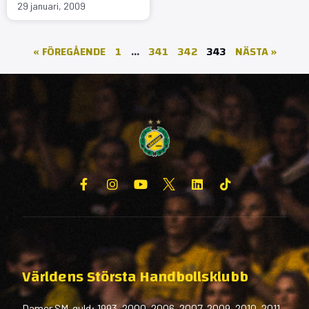
29 januari, 2009
« FÖREGÅENDE
1
…
341
342
343
NÄSTA »
Världens Största Handbollsklubb
Damer SM-guld: 1993, 2000, 2006, 2007, 2009, 2010, 2011,