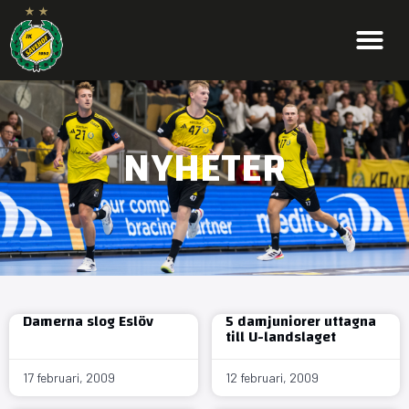
NYHETER
Damerna slog Eslöv
5 damjuniorer uttagna
till U-landslaget
17 februari, 2009
12 februari, 2009