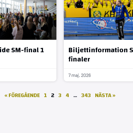
de SM-final 1
Biljettinformation 
finaler
7 maj, 2026
« FÖREGÅENDE
1
2
3
4
…
343
NÄSTA »