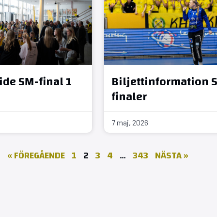
de SM-final 1
Biljettinformation 
finaler
7 maj, 2026
« FÖREGÅENDE
1
2
3
4
…
343
NÄSTA »