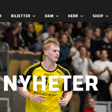
R
BILJETTER
DAM
HERR
SHOP
NYHETER