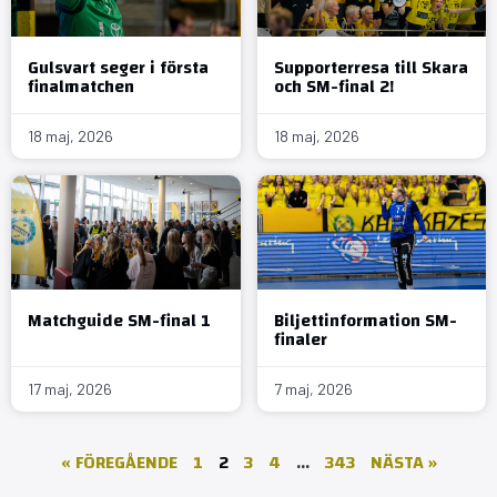
Gulsvart seger i första
Supporterresa till Skara
finalmatchen
och SM-final 2!
18 maj, 2026
18 maj, 2026
Matchguide SM-final 1
Biljettinformation SM-
finaler
17 maj, 2026
7 maj, 2026
« FÖREGÅENDE
1
2
3
4
…
343
NÄSTA »