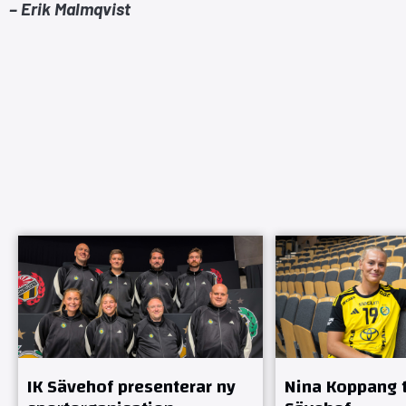
– Erik Malmqvist
IK Sävehof presenterar ny
Nina Koppang ti