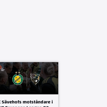
K Sävehofs motståndare i