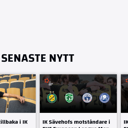
SENASTE NYTT
llbaka i IK
IK Sävehofs motståndare i
I