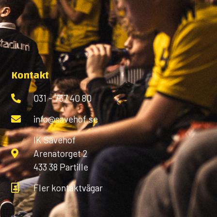
Kontakt
031 - 757 40 80
info@savehof.se
IK Sävehof
Arenatorget 2
433 38 Partille
Fler kontaktvägar