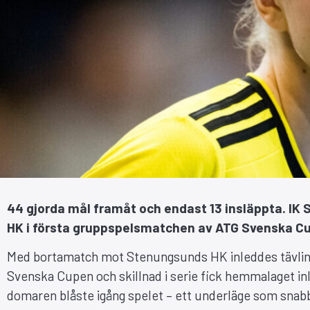
44 gjorda mål framåt och endast 13 insläppta. I
HK i första gruppspelsmatchen av ATG Svenska C
Med bortamatch mot Stenungsunds HK inleddes tävling
Svenska Cupen och skillnad i serie fick hemmalaget in
domaren blåste igång spelet – ett underläge som snab