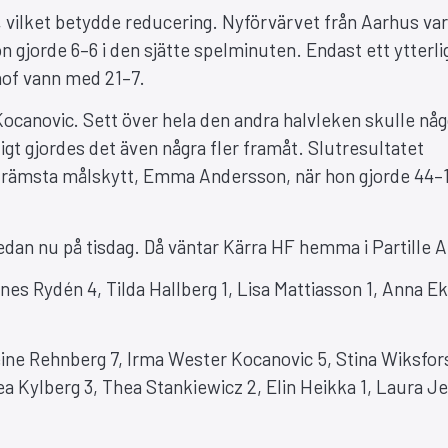
, vilket betydde reducering. Nyförvärvet från Aarhus var
n gjorde 6–6 i den sjätte spelminuten. Endast ett ytterli
hof vann med 21–7.
ocanovic. Sett över hela den andra halvleken skulle någ
igt gjordes det även några fler framåt. Slutresultatet
främsta målskytt, Emma Andersson, när hon gjorde 44–1
an nu på tisdag. Då väntar Kärra HF hemma i Partille A
nes Rydén 4, Tilda Hallberg 1, Lisa Mattiasson 1, Anna Ek
e Rehnberg 7, Irma Wester Kocanovic 5, Stina Wiksfors
ea Kylberg 3, Thea Stankiewicz 2, Elin Heikka 1, Laura J