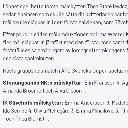
I öppet spel hette första målskytten Thea Stankiewicz
sedan spelaren som skulle sätta dit kvitteringen när ho
mål skulle släppas in i den första halvleken, som Säve
Efter paus inleddes målproduktionen av Irma Wester K
fler mål släppas in jämfört med den första, men samtid
fastställdes så småningom av lördagseftermiddagens 
den sista spelminuten.
Nästa gruppspelsmatch i ATG Svenska Cupen spelas red
Stenungsunds HK:s målskyttar:
Elin Fransson 4, Ag
Amanda Broomè 1 och Alva Olsson 1.
IK Sävehofs målskyttar:
Emma Andersson 9, Madelein
Ida Sembe 4, Olivia Mellegård 3, Emma Mihailovic 3, Th
1 och Thea Blomst 1.