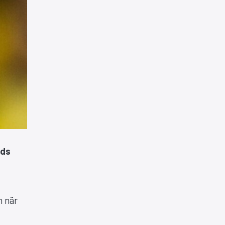
nds
n när