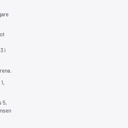
gare
ot
3 i
rena.
 1,
 5,
ensen