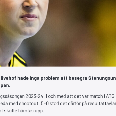
K Sävehof hade inga problem att besegra Stenungsu
upen.
ssäsongen 2023-24. I och med att det var match i ATG
leda med shootout. 5–0 stod det därför på resultattavla
bt skulle hämtas upp.