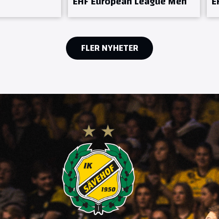
EHF European League Men
E
FLER NYHETER