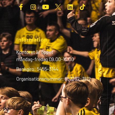
Information
Kontoret är öppet
måndag-fredag 09.00-16.00
Bankgiro: 5455-3144
Organisationsnummer: 857202-3912